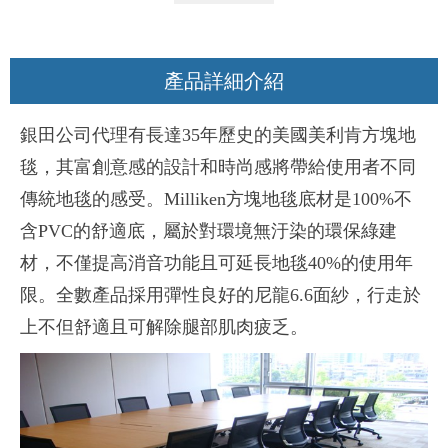
產品詳細介紹
銀田公司代理有長達35年歷史的美國美利肯方塊地
毯，其富創意感的設計和時尚感將帶給使用者不同
傳統地毯的感受。Milliken方塊地毯底材是100%不
含PVC的舒適底，屬於對環境無汙染的環保綠建
材，不僅提高消音功能且可延長地毯40%的使用年
限。全數產品採用彈性良好的尼龍6.6面紗，行走於
上不但舒適且可解除腿部肌肉疲乏。