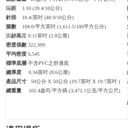
隔
距
1/10 (39.4/10公分)
針排
10.4/英吋 (40.9/10公分)
簇數
104.0/平方英吋 (1,611.5/100平方公分)
面
紗高
度 0.11英吋 (2.8公厘)
密度係數
322,309
平均密度
6,545
標準底層
不含PVC之舒適底
總厚度
0.34英吋 (8.6公厘)
產品尺寸
50公分 X 50公分 (19.7英吋 X 19.7英吋 )
總重量
102.4盎司/平方碼 (3,472.1公克/平方公尺)