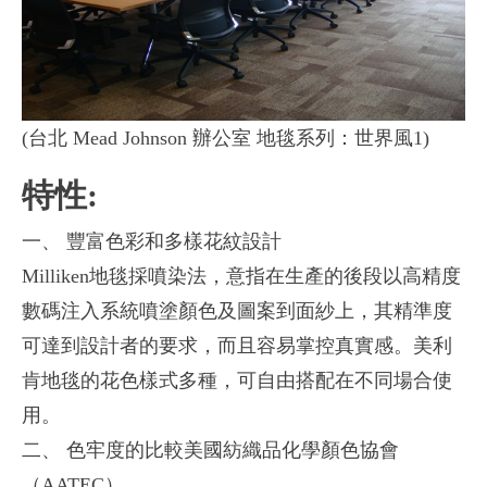
(台北 Mead Johnson 辦公室 地毯系列：世界風1)
特性:
一、 豐富色彩和多樣花紋設計
Milliken地毯採噴染法，意指在生產的後段以高精度
數碼注入系統噴塗顏色及圖案到面紗上，其精準度
可達到設計者的要求，而且容易掌控真實感。美利
肯地毯的花色樣式多種，可自由搭配在不同場合使
用。
二、 色牢度的比較美國紡織品化學顏色協會
（AATEC）