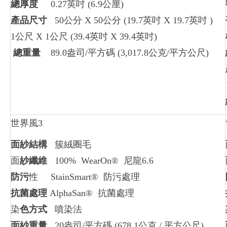
總厚度
0.27英吋 (6.9公厘)
產品尺寸
50公分 X 50公分 (19.7英吋 X 19.7英吋 )
1公尺 X 1公尺 (39.4英吋 X 39.4英吋)
總重量
89.0盎司/平方碼 (3,017.8公克/平方公尺)
世界風3
面紗結構
簇絨圈毛
面
紗纖維
100% WearOn® 尼龍6.6
防污
性 StainSmart® 防污處理
抗菌處理
AlphaSan® 抗菌處理
染
色方式
噴染法
面紗重量
20盎司/平方碼 (678.1公克 / 平方公尺)