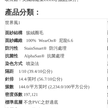
產品分類：
世界風1
面紗結構
簇絨圈毛
面紗纖維
100% WearOn® 尼龍6.6
防污性
StainSmart® 防污處理
抗菌性
AlphaSan® 抗菌處理
染色方式
噴染法
隔距
1/10 (39.4/10公分)
針排
14.4/英吋 (56.7/10公分)
簇數
144.0/平方英吋 (2,234.0/100平方公分)
密度係數
197,121
標準底層
不含PVC之舒適底