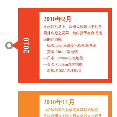
2010年2月
在兩個月當中，銀田先後獲得下列各
國外名廠之認同，紛紛授予在台灣地
區的經銷權。
2010
—德國 Lindner高架活動地板系統
—英國 Altro止滑地磚
—日本 Suminoe方塊地毯
—美國 Milliken方塊地毯
—新加坡 SMJ 方塊地毯
2010年11月
由於旅館業的裝修需要滿鋪式地毯，
且政府開放大陸人員在台觀光行程及